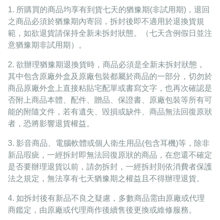
1. 所購買的商品均享有到貨七天的猶豫期(非試用期)，退回
之商品必須於猶豫期內寄回，拆封後即不適用於退換貨規
範，如欲退貨請保持全新未拆封狀態。（七天含例假日並注
意猶豫期非試用期）。
2. 欲辦理猶豫期退換貨時，商品必須是全新未拆封狀態，
其中包含原廠外盒及原廠包裝都屬於商品的一部分，切勿於
商品原廠外盒上直接粘貼宅配單或書寫文字，也再次確認是
否附上商品本體、配件、贈品、保證書、原廠包裝等所有可
能的附隨文件，若有遺失、毀損或缺件、商品無法回復原狀
者，恐將影響退貨權益。
3. 影音商品、電腦軟體或個人衛生用品(包含耳機)等，除非
新品瑕疵，一經拆封即無法回復原狀的商品，在您還不確定
是否要辦理退貨以前，請勿拆封，一經拆封則依消費者保護
法之規定，無法享有七天猶豫期之權益且不得辦理退貨。
4. 如拆封後有新品不良之疑慮，多數商品需由原廠或代理
商鑑定，由原廠或代理商作後續售後更換或維修服務。