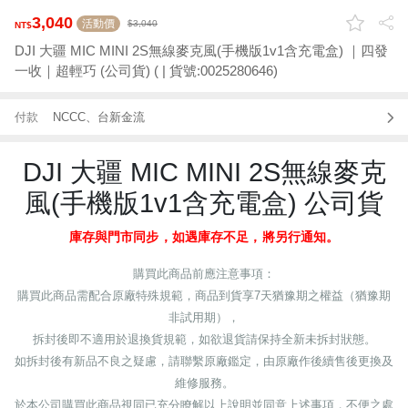
3,040
活動價
3,040
DJI 大疆 MIC MINI 2S無線麥克風(手機版1v1含充電盒) ｜四發
一收｜超輕巧 (公司貨) ( | 貨號:0025280646)
付款
NCCC、台新金流
DJI 大疆 MIC MINI 2S無線麥克
風(手機版1v1含充電盒) 公司貨
庫存與門市同步，如遇庫存不足，將另行通知。
購買此商品前應注意事項：
購買此商品需配合原廠特殊規範，商品到貨享
7
天猶豫期之權益（猶豫期
非試用期），
拆封後即不適用於退換貨規範，如欲退貨請保持全新未拆封狀態。
如拆封後有新品不良之疑慮，請聯繫原廠鑑定，由原廠作後續售後更換及
維修服務。
於本公司購買此商品視同已充分瞭解以上說明並同意上述事項，不便之處