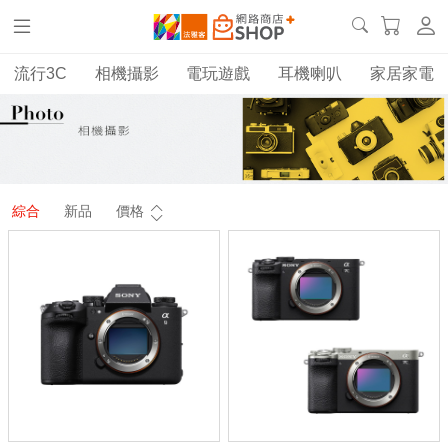
流行3C
相機攝影
電玩遊戲
耳機喇叭
家居家電
綜合
新品
價格