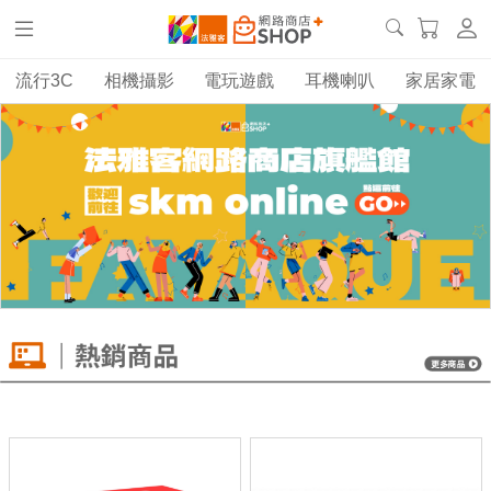
流行3C
相機攝影
電玩遊戲
耳機喇叭
家居家電