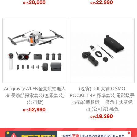
28,600
22,990
Antigravity A1 8K全景航拍無人
(現貨) DJI 大疆 OSMO
機 長續航探索套裝(無限套裝)
POCKET 4P 標準套裝 電影級手
(公司貨)
持攝影機相機 ｜廣角中焦雙鏡
頭 (公司貨) 黑色
52,990
19,290