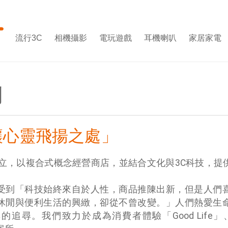
流行3C
相機攝影
電玩遊戲
耳機喇叭
家居家電
們
讓心靈飛揚之處」
年成立，以複合式概念經營商店，並結合文化與3C科技，提
受到「科技始終來自於人性，商品推陳出新，但是人們
休閒與便利生活的興緻，卻從不曾改變。」人們熱愛生
尋。我們致力於成為消費者體驗「Good Life」、「Wo