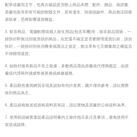
配單或書寫文字，也再次確認是否附上商品本體、配件、贈品、保證書、
原廠包裝等所有可能的附隨文件，若有遺失、毀損或缺件、商品無法回復
原狀者，恐將影響退貨權益。
3.
影音商品、電腦軟體或個人衛生用品
(
包含耳機
)
等，除非新品瑕疵，一
經拆封即無法回復原狀的商品，在您還不確定是否要辦理退貨以前，請勿
拆封，一經拆封則依消費者保護法之規定，無法享有七天猶豫期之權益且
不得辦理退貨。
4.
如拆封後有新品不良之疑慮，多數商品需由原廠或代理商鑑定，由原
廠或代理商作後續售後更換或維修服務。
5.
產品顏色會因網頁呈現及認知有些許差異，圖片僅供參考，請以實際
收到商品為主。
6.
產品規格敘述或規格資料若有誤，請以實物及原廠所公佈資料為準。
7.
使用前請確實遵從產品說明書內之操作指示及注意事項，避免使用不
當造成故障。