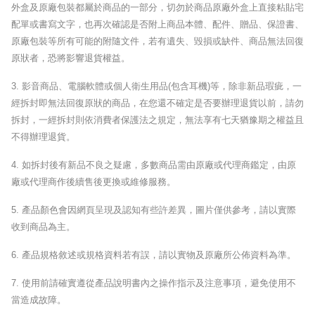
外盒及原廠包裝都屬於商品的一部分，切勿於商品原廠外盒上直接粘貼宅
配單或書寫文字，也再次確認是否附上商品本體、配件、贈品、保證書、
原廠包裝等所有可能的附隨文件，若有遺失、毀損或缺件、商品無法回復
原狀者，恐將影響退貨權益。
3.
影音商品、電腦軟體或個人衛生用品
(
包含耳機
)
等，除非新品瑕疵，一
經拆封即無法回復原狀的商品，在您還不確定是否要辦理退貨以前，請勿
拆封，一經拆封則依消費者保護法之規定，無法享有七天猶豫期之權益且
不得辦理退貨。
4.
如拆封後有新品不良之疑慮，多數商品需由原廠或代理商鑑定，由原
廠或代理商作後續售後更換或維修服務。
5.
產品顏色會因網頁呈現及認知有些許差異，圖片僅供參考，請以實際
收到商品為主。
6.
產品規格敘述或規格資料若有誤，請以實物及原廠所公佈資料為準。
7.
使用前請確實遵從產品說明書內之操作指示及注意事項，避免使用不
當造成故障。