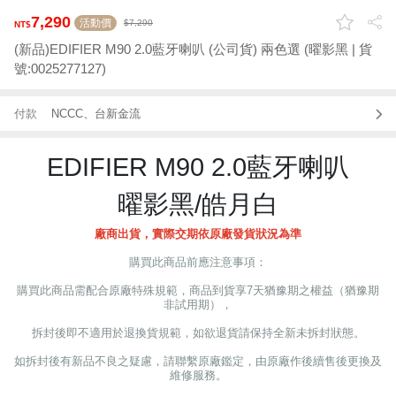
7,290
活動價
7,290
(新品)EDIFIER M90 2.0藍牙喇叭 (公司貨) 兩色選 (曜影黑 | 貨
號:0025277127)
付款
NCCC、台新金流
EDIFIER M90 2.0藍牙喇叭
曜影黑/皓月白
廠商出貨，實際交期依原廠發貨狀況為準
購買此商品前應注意事項：
購買此商品需配合原廠特殊規範，商品到貨享7天猶豫期之權益（猶豫期
非試用期），
拆封後即不適用於退換貨規範，如欲退貨請保持全新未拆封狀態。
如拆封後有新品不良之疑慮，請聯繫原廠鑑定，由原廠作後續售後更換及
維修服務。