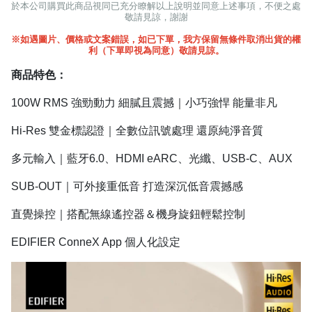
於本公司購買此商品視同已充分瞭解以上說明並同意上述事項，不便之處
敬請見諒，謝謝
※如遇圖片、價格或文案錯誤，如已下單，我方保留無條件取消出貨的權
利（下單即視為同意）敬請見諒。
商品特色：
100W RMS
強勁動力 細膩且震撼｜小巧強悍 能量非凡
Hi-Res
雙金標認證｜全數位訊號處理 還原純淨音質
多元輸入｜藍牙
6.0
、
HDMI eARC
、光纖、
USB-C
、
AUX
SUB-OUT
｜可外接重低音 打造深沉低音震撼感
直覺操控｜搭配無線遙控器＆機身旋鈕輕鬆控制
EDIFIER ConneX App
個人化設定