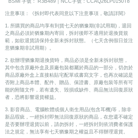
BSMI
字號：
R3B489
｜
NCC
字號：CCAQ26LP0150T8
注意事項：《拆封即代表同意以下注意事項，敬請詳閱》
1.
所購買的商品均享有到貨七天的猶豫期
(
非試用期
)
，退回
之商品必須於猶豫期內寄回，拆封後即不適用於退換貨規
範，如欲退貨請保持全新未拆封狀態。（七天含例假日並注
意猶豫期非試用期）。
2.
欲辦理猶豫期退換貨時，商品必須是全新未拆封狀態，
其中包含原廠外盒及原廠包裝都屬於商品的一部分，切勿於
商品原廠外盒上直接粘貼宅配單或書寫文字，也再次確認是
否附上商品本體、配件、贈品、保證書、原廠包裝等所有可
能的附隨文件，若有遺失、毀損或缺件、商品無法回復原狀
者，恐將影響退貨權益。
3.
影音商品、電腦軟體或個人衛生用品
(
包含耳機
)
等，除非
新品瑕疵，一經拆封即無法回復原狀的商品，在您還不確定
是否要辦理退貨以前，請勿拆封，一經拆封則依消費者保護
法之規定，無法享有七天猶豫期之權益且不得辦理退貨。