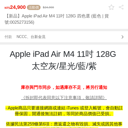
24,900
活動價
24,900
【新品】Apple iPad Air M4 11吋 128G 四色選 (藍色 | 貨
號:0025273156)
付款
NCCC、台新金流
Apple iPad Air M4 11吋 128G
太空灰/星光/藍/紫
庫存與門市同步，如遇庫存不足，將另行通知
《拆封即代表同意以下注意事項，敬請詳閱》
- Apple
商品只要連接網路或連結
iTunes
或登入帳號，會自動註
冊保固，開通後無法註銷，等同於商品價值已受損。
依據民法第
259
條第
6
項：應返還之物有毀損、滅失或因其他事