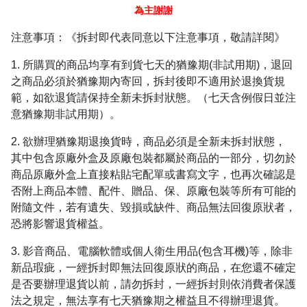
為主謝謝
注意事項：《拆封即代表同意以下注意事項，敬請詳閱》
1.
所購買的商品均享有到貨七天的猶豫期
(
非試用期
)
，退回
之商品必須於猶豫期內寄回，拆封後即不適用於退換貨規
範，如欲退貨請保持全新未拆封狀態。（七天含例假日並注
意猶豫期非試用期）。
2.
欲辦理猶豫期退換貨時，商品必須是全新未拆封狀態，
其中包含原廠外盒及原廠包裝都屬於商品的一部分，切勿於
商品原廠外盒上直接粘貼宅配單或書寫文字，也再次確認是
否附上商品本體、配件、贈品、保、原廠包裝等所有可能的
附隨文件，若有遺失、毀損或缺件、商品無法回復原狀者，
恐將影響退貨權益。
3.
影音商品、電腦軟體或個人衛生用品
(
包含耳機
)
等，除非
新品瑕疵，一經拆封即無法回復原狀的商品，在您還不確定
是否要辦理退貨以前，請勿拆封，一經拆封則依消費者保護
法之規定，無法享有七天猶豫期之權益且不得辦理退貨。