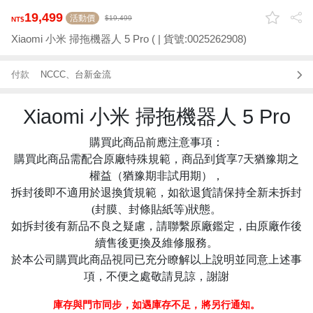
19,499
活動價
19,499
Xiaomi 小米 掃拖機器人 5 Pro ( | 貨號:0025262908)
付款
NCCC、台新金流
Xiaomi 小米 掃拖機器人 5 Pro
購買此商品前應注意事項：
購買此商品需配合原廠特殊規範，商品到貨享7天猶豫期之
權益（猶豫期非試用期），
拆封後即不適用於退換貨規範，如欲退貨請保持全新未拆封
(封膜、封條貼紙等)狀態。
如拆封後有新品不良之疑慮，請聯繫原廠鑑定，由原廠作後
續售後更換及維修服務。
於本公司購買此商品視同已充分瞭解以上說明並同意上述事
項，不便之處敬請見諒，謝謝
庫存與門市同步，如遇庫存不足，將另行通知。