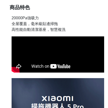
商品特色
20000Pa強吸力
全屋覆蓋，毫米級貼邊掃拖
高性能自動清潔基座，智慧複洗