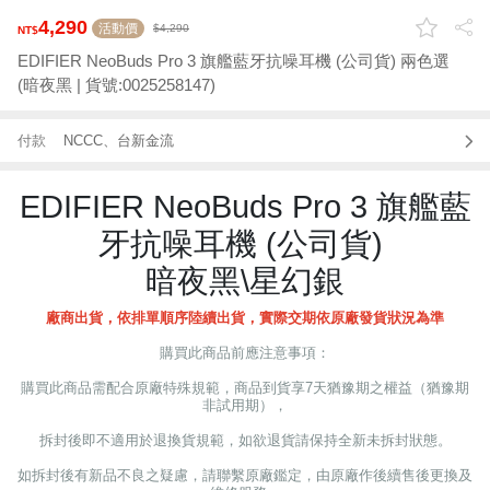
4,290
活動價
4,290
EDIFIER NeoBuds Pro 3 旗艦藍牙抗噪耳機 (公司貨) 兩色選
(暗夜黑 | 貨號:0025258147)
付款
NCCC、台新金流
EDIFIER NeoBuds Pro 3 旗艦藍
牙抗噪耳機 (公司貨)
暗夜黑\星幻銀
廠商出貨，依排單順序陸續出貨，實際交期依原廠發貨狀況為準
購買此商品前應注意事項：
購買此商品需配合原廠特殊規範，商品到貨享7天猶豫期之權益（猶豫期
非試用期），
拆封後即不適用於退換貨規範，如欲退貨請保持全新未拆封狀態。
如拆封後有新品不良之疑慮，請聯繫原廠鑑定，由原廠作後續售後更換及