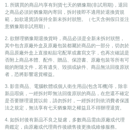
1.
所購買的商品均享有到貨七天的猶豫期
(
非試用期
)
，退回
之商品必須於猶豫期內寄回，拆封後即不適用於退換貨規
範，如欲退貨請保持全新未拆封狀態。（七天含例假日並注
意猶豫期非試用期）。
2.
欲辦理猶豫期退換貨時，商品必須是全新未拆封狀態，
其中包含原廠外盒及原廠包裝都屬於商品的一部分，切勿於
商品原廠外盒上直接粘貼宅配單或書寫文字，也再次確認是
否附上商品本體、配件、贈品、保證書、原廠包裝等所有可
能的附隨文件，若有遺失、毀損或缺件、商品無法回復原狀
者，恐將影響退貨權益。
3.
影音商品、電腦軟體或個人衛生用品
(
包含耳機
)
等，除非
新品瑕疵，一經拆封即無法回復原狀的商品，在您還不確定
是否要辦理退貨以前，請勿拆封，一經拆封則依消費者保護
法之規定，無法享有七天猶豫期之權益且不得辦理退貨。
4.
如拆封後有新品不良之疑慮，多數商品需由原廠或代理
商鑑定，由原廠或代理商作後續售後更換或維修服務。