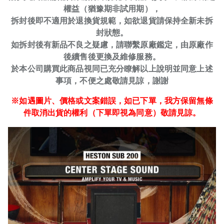
權益（猶豫期非試用期），
拆封後即不適用於退換貨規範，如欲退貨請保持全新未拆
封狀態。
如拆封後有新品不良之疑慮，請聯繫原廠鑑定，由原廠作
後續售後更換及維修服務。
於本公司購買此商品視同已充分瞭解以上說明並同意上述
事項，不便之處敬請見諒，謝謝
※如遇圖片、價格或文案錯誤，如已下單，我方保留無條
件取消出貨的權利（下單即視為同意）敬請見諒。