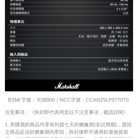
BSMI
字號：
R38900
｜
NCC
字號：
CCAN25LP0770T0
注意事項：《拆封即代表同意以下注意事項，敬請詳閱》
1.
所購買的商品均享有到貨七天的猶豫期
(
非試用期
)
，退回
之商品必須於猶豫期內寄回，拆封後即不適用於退換貨規