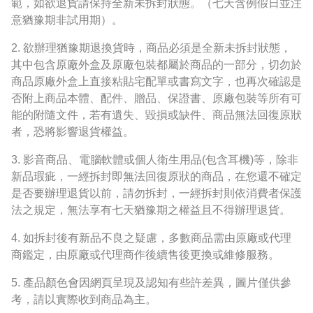
範，如欲退貨請保持全新未拆封狀態。（七天含例假日並注
意猶豫期非試用期）。
2.
欲辦理猶豫期退換貨時，商品必須是全新未拆封狀態，
其中包含原廠外盒及原廠包裝都屬於商品的一部分，切勿於
商品原廠外盒上直接粘貼宅配單或書寫文字，也再次確認是
否附上商品本體、配件、贈品、保證書、原廠包裝等所有可
能的附隨文件，若有遺失、毀損或缺件、商品無法回復原狀
者，恐將影響退貨權益。
3.
影音商品、電腦軟體或個人衛生用品
(
包含耳機
)
等，除非
新品瑕疵，一經拆封即無法回復原狀的商品，在您還不確定
是否要辦理退貨以前，請勿拆封，一經拆封則依消費者保護
法之規定，無法享有七天猶豫期之權益且不得辦理退貨。
4.
如拆封後有新品不良之疑慮，多數商品需由原廠或代理
商鑑定，由原廠或代理商作後續售後更換或維修服務。
5.
產品顏色會因網頁呈現及認知有些許差異，圖片僅供參
考，請以實際收到商品為主。