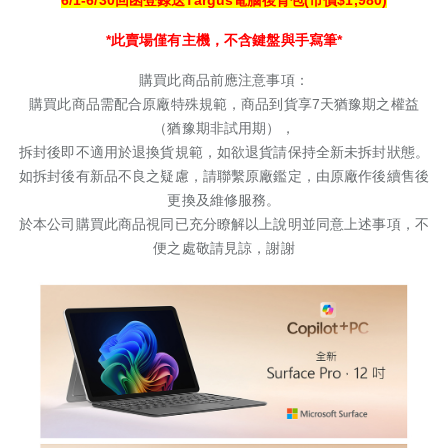
6/1-6/30回函登錄送Targus電腦後背包(市價$1,980)
*此賣場僅有主機，不含鍵盤與手寫筆*
購買此商品前應注意事項：
購買此商品需配合原廠特殊規範，商品到貨享
7
天猶豫期之權益
（猶豫期非試用期），
拆封後即不適用於退換貨規範，如欲退貨請保持全新未拆封狀態。
如拆封後有新品不良之疑慮，請聯繫原廠鑑定，由原廠作後續售後
更換及維修服務。
於本公司購買此商品視同已充分瞭解以上說明並同意上述事項，不
便之處敬請見諒，謝謝