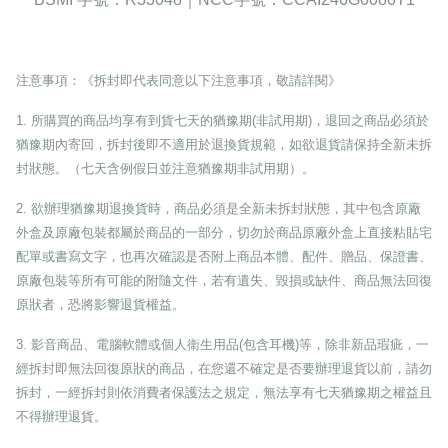
注意事項：《拆封即代表同意以下注意事項，敬請詳閱》
1.
所購買的商品均享有到貨七天的猶豫期
(
非試用期
)
，退回之商品必須於
猶豫期內寄回，拆封後即不適用於退換貨規範，如欲退貨請保持全新未拆
封狀態。（七天含例假日並注意猶豫期非試用期）。
2.
欲辦理猶豫期退換貨時，商品必須是全新未拆封狀態，其中包含原廠
外盒及原廠包裝都屬於商品的一部分，切勿於商品原廠外盒上直接粘貼宅
配單或書寫文字，也再次確認是否附上商品本體、配件、贈品、保證書、
原廠包裝等所有可能的附隨文件，若有遺失、毀損或缺件、商品無法回復
原狀者，恐將影響退貨權益。
3.
影音商品、電腦軟體或個人衛生用品
(
包含耳機
)
等，除非新品瑕疵，一
經拆封即無法回復原狀的商品，在您還不確定是否要辦理退貨以前，請勿
拆封，一經拆封則依消費者保護法之規定，無法享有七天猶豫期之權益且
不得辦理退貨。