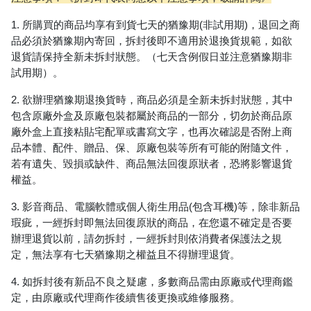
1.
所購買的商品均享有到貨七天的猶豫期
(
非試用期
)
，退回之商
品必須於猶豫期內寄回，拆封後即不適用於退換貨規範，如欲
退貨請保持全新未拆封狀態。（七天含例假日並注意猶豫期非
試用期）。
2.
欲辦理猶豫期退換貨時，商品必須是全新未拆封狀態，其中
包含原廠外盒及原廠包裝都屬於商品的一部分，切勿於商品原
廠外盒上直接粘貼宅配單或書寫文字，也再次確認是否附上商
品本體、配件、贈品、保、原廠包裝等所有可能的附隨文件，
若有遺失、毀損或缺件、商品無法回復原狀者，恐將影響退貨
權益。
3.
影音商品、電腦軟體或個人衛生用品
(
包含耳機
)
等，除非新品
瑕疵，一經拆封即無法回復原狀的商品，在您還不確定是否要
辦理退貨以前，請勿拆封，一經拆封則依消費者保護法之規
定，無法享有七天猶豫期之權益且不得辦理退貨。
4.
如拆封後有新品不良之疑慮，多數商品需由原廠或代理商鑑
定，由原廠或代理商作後續售後更換或維修服務。