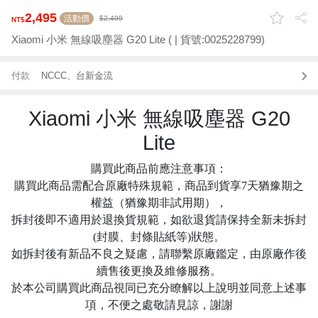
2,495
活動價
2,499
Xiaomi 小米 無線吸塵器 G20 Lite ( | 貨號:0025228799)
付款
NCCC、台新金流
Xiaomi 小米 無線吸塵器 G20
Lite
購買此商品前應注意事項：
購買此商品需配合原廠特殊規範，商品到貨享7天猶豫期之
權益（猶豫期非試用期），
拆封後即不適用於退換貨規範，如欲退貨請保持全新未拆封
(封膜、封條貼紙等)狀態。
如拆封後有新品不良之疑慮，請聯繫原廠鑑定，由原廠作後
續售後更換及維修服務。
於本公司購買此商品視同已充分瞭解以上說明並同意上述事
項，不便之處敬請見諒，謝謝