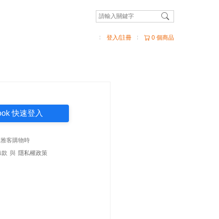
登入/註冊
0 個商品
book 快速登入
法雅客購物時
條款
與
隱私權政策