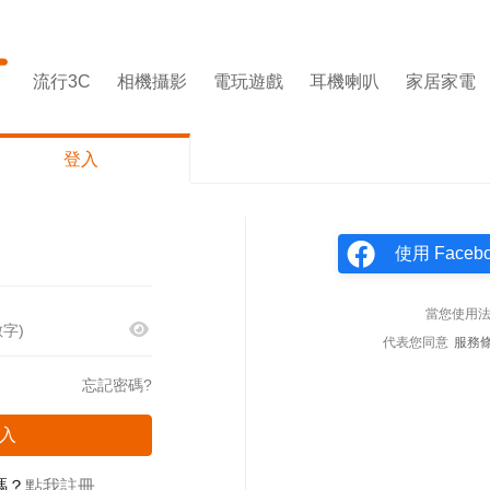
流行3C
相機攝影
電玩遊戲
耳機喇叭
家居家電
登入
使用 Face
當您使用
代表您同意
服務
忘記密碼?
入
嗎？
點我註冊