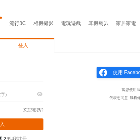
流行3C
相機攝影
電玩遊戲
耳機喇叭
家居家電
登入
使用 Face
當您使用
代表您同意
服務
忘記密碼?
入
嗎？
點我註冊