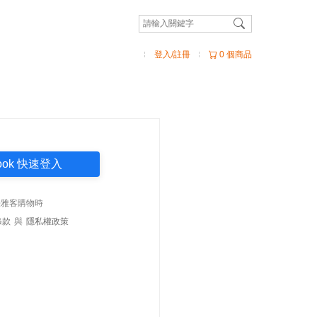
登入/註冊
0 個商品
book 快速登入
法雅客購物時
條款
與
隱私權政策