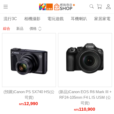
流行3C
相機攝影
電玩遊戲
耳機喇叭
家居家電
綜合
新品
價格
(預購)Canon PS SX740 HS(公
(新品)Canon EOS R6 Mark III +
司貨)
RF24-105mm F4 L IS USM (公
司貨)
12,990
110,900