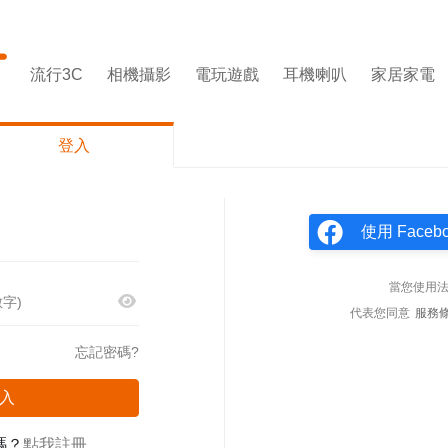
流行3C
相機攝影
電玩遊戲
耳機喇叭
家居家電
登入
使用 Face
當您使用
代表您同意
服務
忘記密碼?
入
嗎？
點我註冊