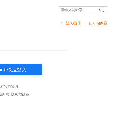
登入/註冊
0 個商品
book 快速登入
法雅客購物時
條款
與
隱私權政策