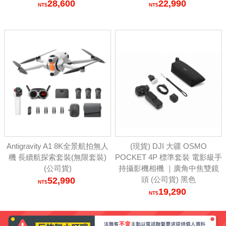
28,600
22,990
Antigravity A1 8K全景航拍無人
(現貨) DJI 大疆 OSMO
機 長續航探索套裝(無限套裝)
POCKET 4P 標準套裝 電影級手
(公司貨)
持攝影機相機 ｜廣角中焦雙鏡
頭 (公司貨) 黑色
52,990
19,290