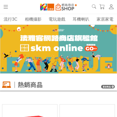
流行3C
相機攝影
電玩遊戲
耳機喇叭
家居家電