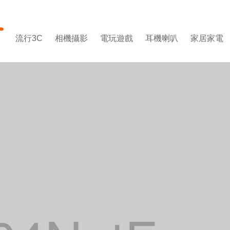
流行3C
相機攝影
電玩遊戲
耳機喇叭
家居家電